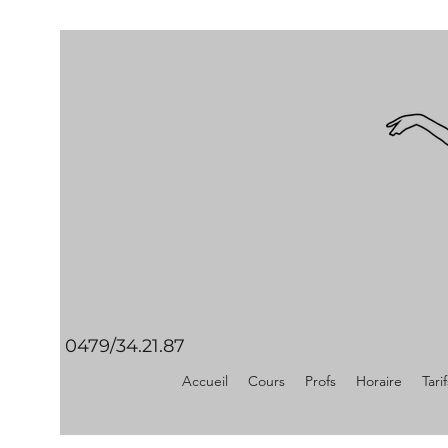
0479/34.21.87
Accueil
Cours
Profs
Horaire
Tarif