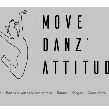
s
Portes ouvertes & Inscriptions
Tenues
Stages
Cours d'été