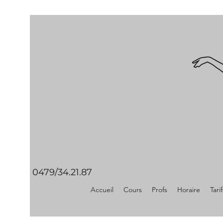
0479/34.21.87
Accueil
Cours
Profs
Horaire
Tarif