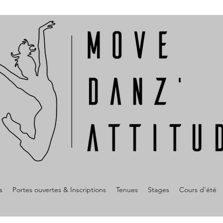
s
Portes ouvertes & Inscriptions
Tenues
Stages
Cours d'été