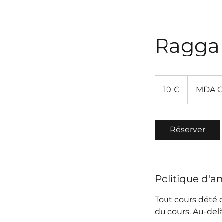
Ragga 
10
euros
10 €
MDA C
Réserver
Politique d'a
Tout cours dété 
du cours. Au-delà