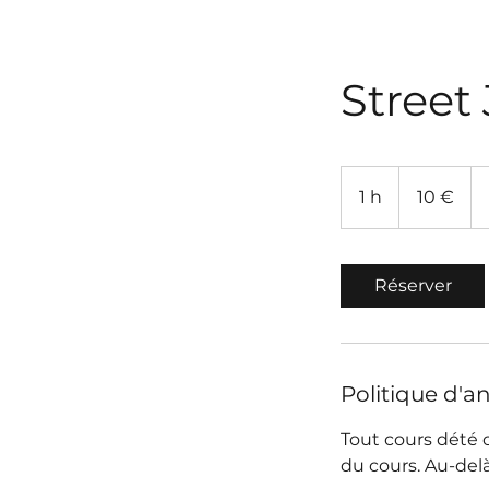
Street 
10
euros
1 h
1
10 €
Réserver
Politique d'a
Tout cours dété 
du cours. Au-delà