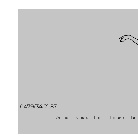
0479/34.21.87
Accueil
Cours
Profs
Horaire
Tarif