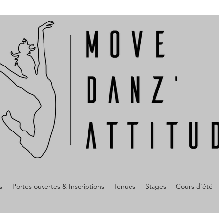
s
Portes ouvertes & Inscriptions
Tenues
Stages
Cours d'été